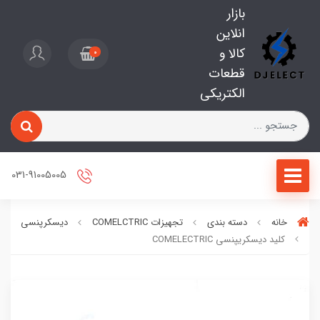
بازار
انلاین
کالا و
0
قطعات
الکتریکی
031-91005005
خانه
دسته بندی
تجهیزات COMELCTRIC
دیسکرپنسی
کلید دیسکریپنسی COMELECTRIC