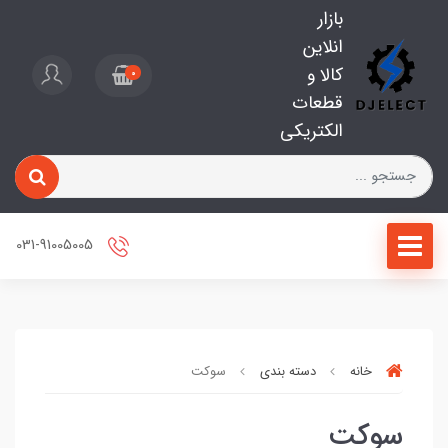
بازار
انلاین
کالا و
0
قطعات
الکتریکی
031-91005005
خانه
دسته بندی
سوکت
سوکت