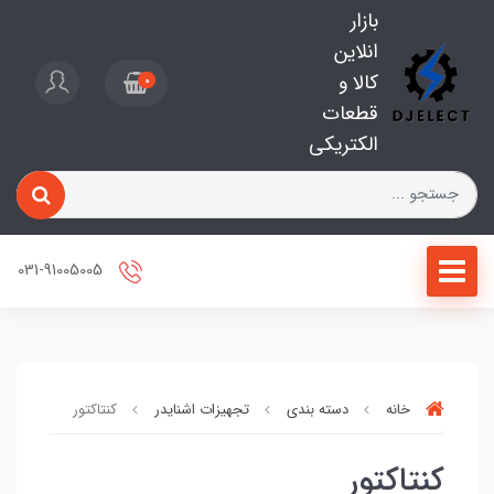
بازار
انلاین
کالا و
0
قطعات
الکتریکی
031-91005005
خانه
دسته بندی
تجهیزات اشنایدر
کنتاکتور
کنتاکتور