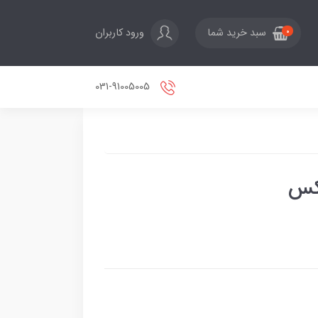
ورود کاربران
سبد خرید شما
0
031-91005005