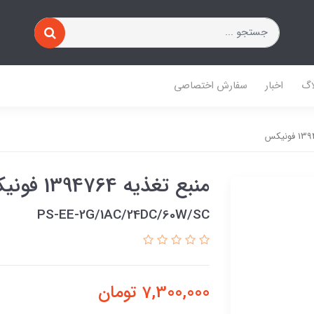
اگ
اخبار
سفارش اختصاصی
منبع تغذیه 1394764 فونیکس
PS-EE-2G/1AC/24DC/60W/SC
7,300,000
تومان