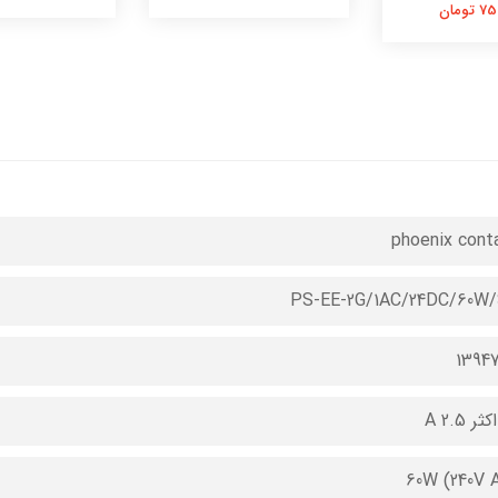
تومان
phoenix cont
PS-EE-2G/1AC/24DC/60W
1394
ر 2.5 A
60W (240V 