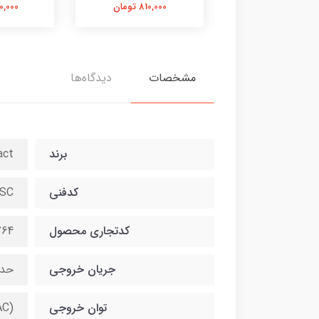
810,000 تومان
810,000 تومان
750,000 
مشخصات
دیدگاه‌ها
برند
act
کدفنی
/SC
کدتجاری محصول
764
جریان خروجی
حداکث
توان خروجی
AC)