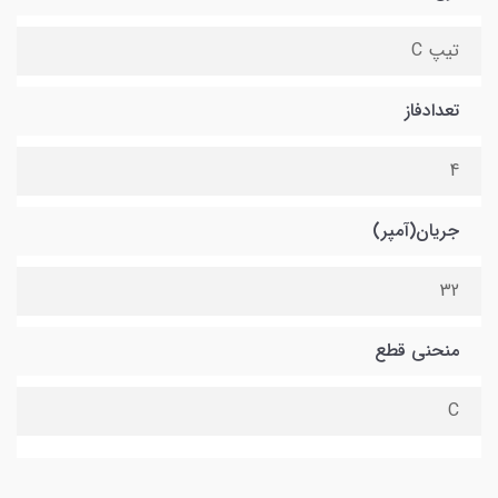
تیپ C
تعدادفاز
4
جریان(آمپر)
32
منحنی قطع
C