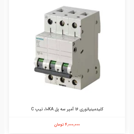
کلیدمینیاتوری 16 آمپر سه پل 10KA، تیپ C
4,000,000 تومان