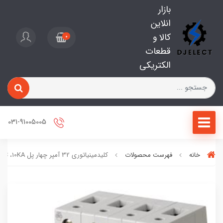
بازار
انلاین
کالا و
0
قطعات
الکتریکی
031-91005005
خانه
فهرست محصولات
کلیدمینیاتوری 32 آمپر چهار پل 10KA، تیپ C