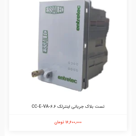
تست بلاک جریانی اینترلک CC-E-VA-6.6
16,600,000 تومان