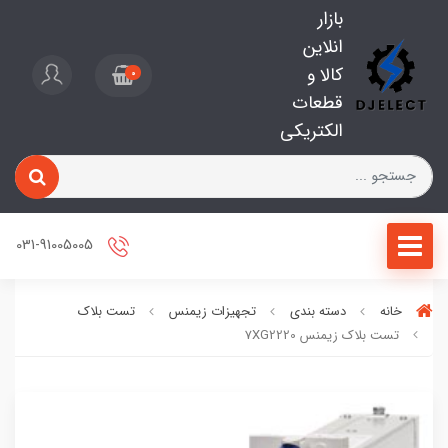
بازار
انلاین
کالا و
0
قطعات
الکتریکی
031-91005005
خانه
دسته بندی
تجهیزات زیمنس
تست بلاک
تست بلاک زیمنس 7XG2220