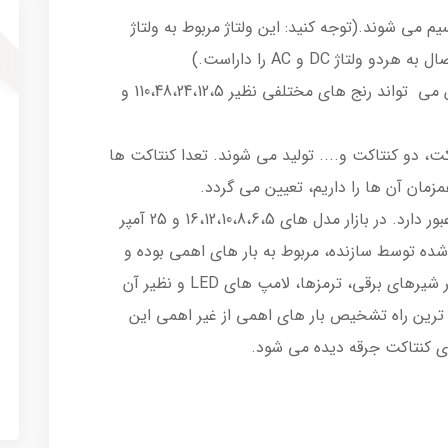
دو دسته DC و AC تقسیم می شوند.(توجه کنید: این ولتاژ مربوط به ولتاژ
اژ DC و AC را داراست.)
ولتاژهای تحریک یا ولتاژ بوبین می تواند رنج های مختلفی نظیر 110،48،24،12،5 و
کت، دو کنتاکت و.... تولید می شوند. تعدا کنتاکت ها
مزمان آن ها را داریم، تعیین می گردد.
حداکثر جریانی است که ا زکنتاکت عبور دارد. در بازار مدل های 16،12،10،8،6،5 و 25 آمپر
 شده توسط سازنده، مربوط به بار های اهمی بوده و
درصورت اتصال بار های سلفی یا خازنی نظیر شیرهای برقی، ترمزها، لامپ های LED و نظیر آن
 ترین راه تشخیص بار های اهمی از غیر اهمی این
وی کنتاکت جرقه دیده می شود.