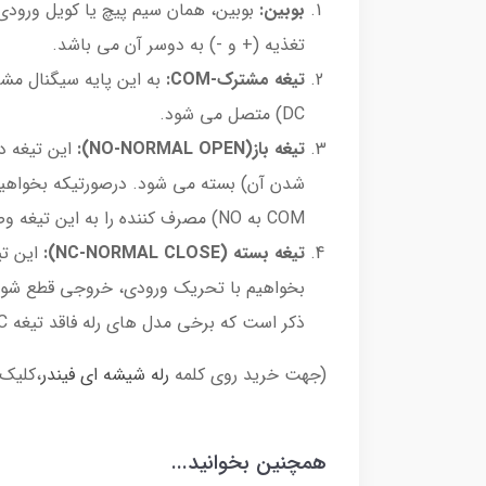
بوبین:
بوبین، همان سیم پیچ یا کویل ورودی 
تغذیه (+ و -) به دوسر آن می باشد.
تیغه مشترک-COM:
به این پایه سیگنال مش
DC) متصل می شود.
تیغه باز(NO-NORMAL OPEN):
این تیغه د
شدن آن) بسته می شود. درصورتیکه بخواهیم
COM به NO) مصرف کننده را به این تیغه وصل می کنیم.
تیغه بسته (NC-NORMAL CLOSE):
این ت
بخواهیم با تحریک ورودی، خروجی قطع شود، 
ذکر است که برخی مدل های رله فاقد تیغه NC هستند و تنها COM و NO را دارند.
(جهت خرید روی کلمه
رله شیشه ای فیندر
،کلیک 
همچنین بخوانید...