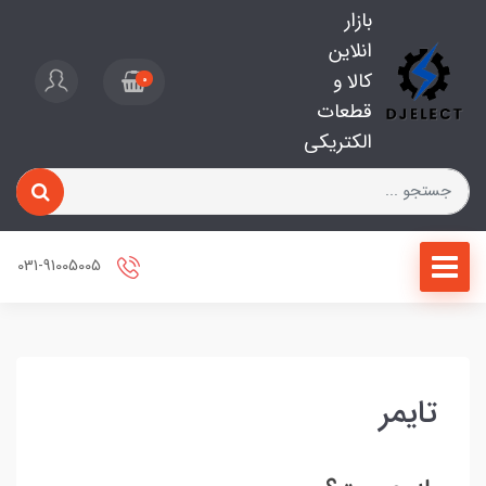
بازار
انلاین
کالا و
0
قطعات
الکتریکی
031-91005005
تایمر