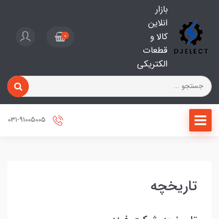
بازار
انلاین
کالا و
0
قطعات
الکتریکی
031-91005005
تاریخچه