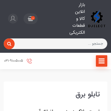
بازار
انلاین
کالا و
0
قطعات
الکتریکی
031-91005005
تابلو برق