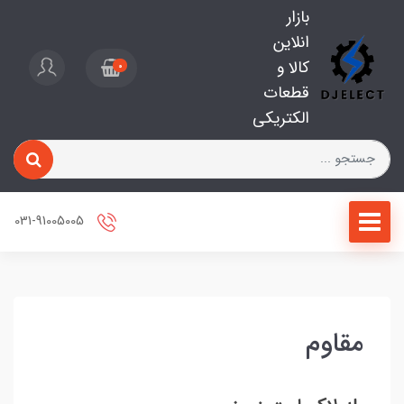
بازار
انلاین
کالا و
0
قطعات
الکتریکی
031-91005005
مقاوم