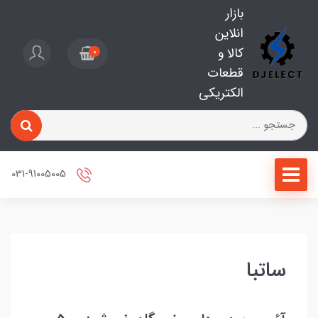
بازار
انلاین
کالا و
0
قطعات
الکتریکی
031-91005005
ساتبا