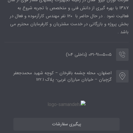
شرکت نوژان نیرو فعال در زمینه تجهیزات پستهای فشار قوی از سال
۱۳۸۷ با بهره گیری از دانش فنی و متخصص با تجربه شروع به
فعالیت نمود . در حال حاضر با ۱۲۰ نفر مهندس کارآزموده و فعال در
بخش پروژه و بازرگانی در خدمت مشتریان و کارفرمایان محترم می
باشد .
031-91005005 (داخلی 104)
اصفهان، محله چشمه باقرخان – کوچه شهید محمدجعفر
گزچیان – خیابان مبارزان غربی- پلاک 122.1
پیگیری سفارشات