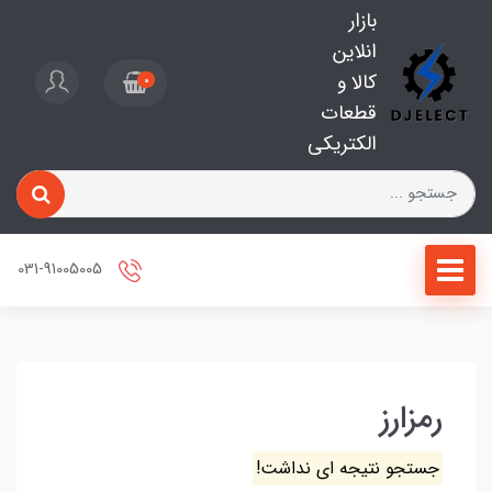
بازار
انلاین
کالا و
0
قطعات
الکتریکی
031-91005005
رمزارز
جستجو نتیجه ای نداشت!