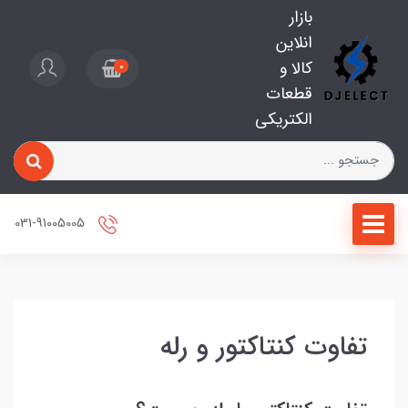
بازار
انلاین
کالا و
0
قطعات
الکتریکی
031-91005005
تفاوت کنتاکتور و رله