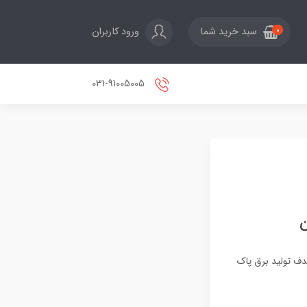
ورود کاربران
سبد خرید شما
0
031-91005005
و هدف تولید برق پاک